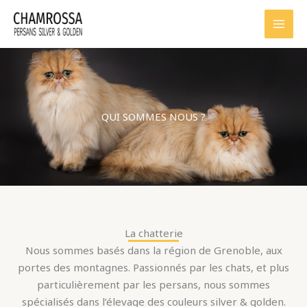
Aller
au
contenu
QUI SOMMES NOUS ?
La chatterie
Nous sommes basés dans la région de Grenoble, aux
portes des montagnes. Passionnés par les chats, et plus
particulièrement par les persans, nous sommes
spécialisés dans l’élevage des couleurs silver & golden.